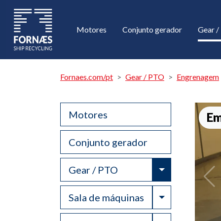
Motores
Conjunto gerador
Gear 
Fornaes.com/pt
Gear / PTO
Engrenagem
Motores
Em
Conjunto gerador
Toggle Drop
Gear / PTO
Toggle Drop
Sala de máquinas