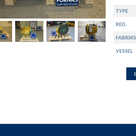
down
TYPE
down
RED.
FABRIKS
down
VESSEL
down
B