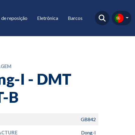
 de reposição
Eletrônica
Barcos
AGEM
ng-I - DMT
T-B
GB842
ACTURE
Dong-I