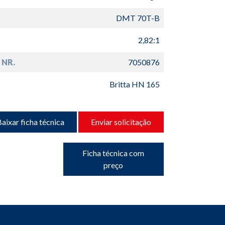
DMT 70T-B
2,82:1
 NR.
7050876
Britta HN 165
aixar ficha técnica
Enviar solicitação
Ficha técnica com
preço