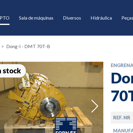
/ PTO
Sala de máquinas
Diversos
Hidráulica
Peças
Dong-I - DMT 70T-B
ENGREN
 stock
Do
70
down
REF. NR
down
MANUF