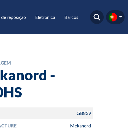
 de reposição
Eletrônica
Barcos
AGEM
kanord -
0HS
GB839
ACTURE
Mekanord