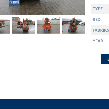
down
TYPE
down
RED.
FABRIKS
down
YEAR
down
B