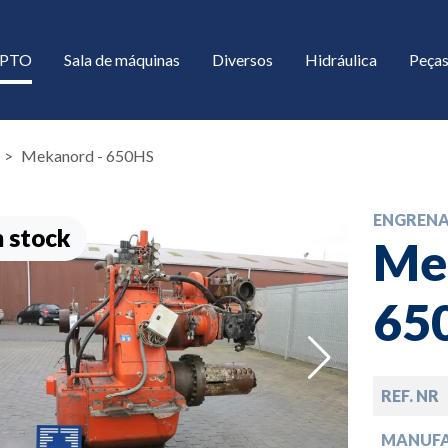
/ PTO
Sala de máquinas
Diversos
Hidráulica
Peças
Mekanord - 650HS
ENGREN
 stock
Me
65
down
REF. NR
down
MANUF