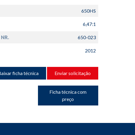
650HS
6,47:1
 NR.
650-023
2012
aixar ficha técnica
Enviar solicitação
Ficha técnica com
preço