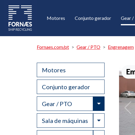
Motores
Conjunto gerador
Gear 
Fornaes.com/pt
Gear / PTO
Engrenagem
Motores
Em
Conjunto gerador
Toggle Drop
Gear / PTO
Toggle Drop
Sala de máquinas