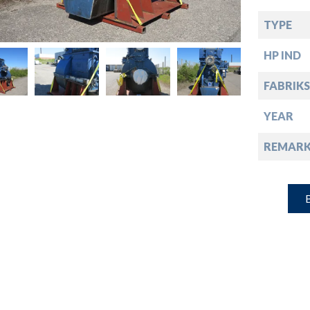
down
TYPE
down
HP IND
FABRIKS
down
YEAR
down
REMARK
B