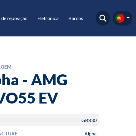
 de reposição
Eletrônica
Barcos
AGEM
pha - AMG
VO55 EV
GB830
ACTURE
Alpha