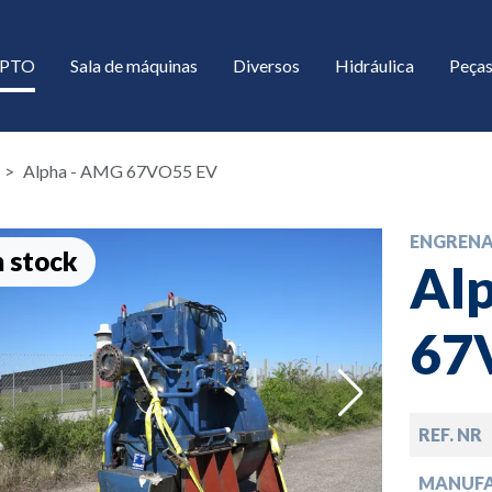
/ PTO
Sala de máquinas
Diversos
Hidráulica
Peças
Alpha - AMG 67VO55 EV
ENGREN
 stock
Al
67
down
REF. NR
down
MANUF