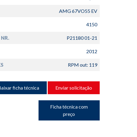
AMG 67VO55 EV
4150
 NR.
P21180 01-21
2012
S
RPM out: 119
aixar ficha técnica
Enviar solicitação
Ficha técnica com
preço