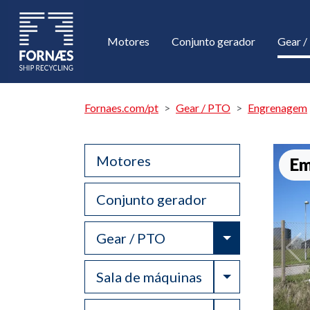
Motores
Conjunto gerador
Gear 
Fornaes.com/pt
Gear / PTO
Engrenagem
Motores
Em
Conjunto gerador
Toggle Drop
Gear / PTO
Toggle Drop
Sala de máquinas