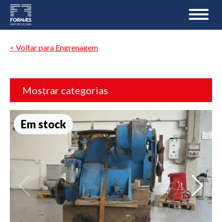
< Voltar para Engrenagem
Mostrar categorias
Em stock