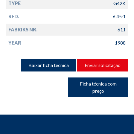
TYPE
G42K
RED.
6,45:1
FABRIKS NR.
611
YEAR
1988
Baixar ficha técnica
Enviar solicitação
Ficha técnica com
preço