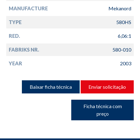
MANUFACTURE
Mekanord
TYPE
580HS
RED.
6,06:1
FABRIKS NR.
580-010
YEAR
2003
Baixar ficha técnica
Enviar solicitação
Ficha técnica com
preço