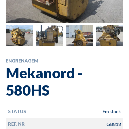
ENGRENAGEM
Mekanord -
580HS
STATUS
Em stock
REF. NR
GB818