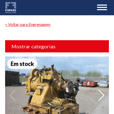
< Voltar para Engrenagem
Mostrar categorias
Em stock