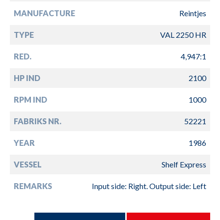
MANUFACTURE
Reintjes
TYPE
VAL 2250 HR
RED.
4,947:1
HP IND
2100
RPM IND
1000
FABRIKS NR.
52221
YEAR
1986
VESSEL
Shelf Express
REMARKS
Input side: Right. Output side: Left