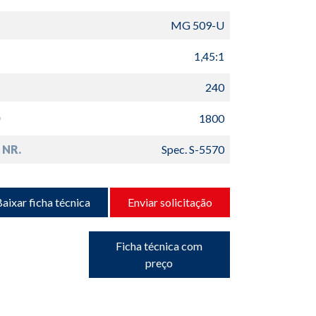
MG 509-U
1,45:1
240
D
1800
 NR.
Spec. S-5570
aixar ficha técnica
Enviar solicitação
Ficha técnica com
preço