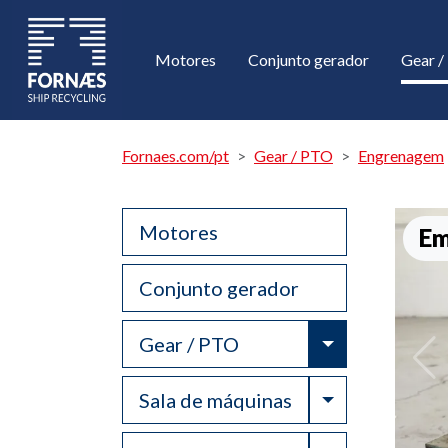
Motores
Conjunto gerador
Gear 
Fornaes.com/pt
Gear / PTO
Engrenagem
Motores
Em
Conjunto gerador
Toggle Drop
Gear / PTO
Toggle Drop
Sala de máquinas