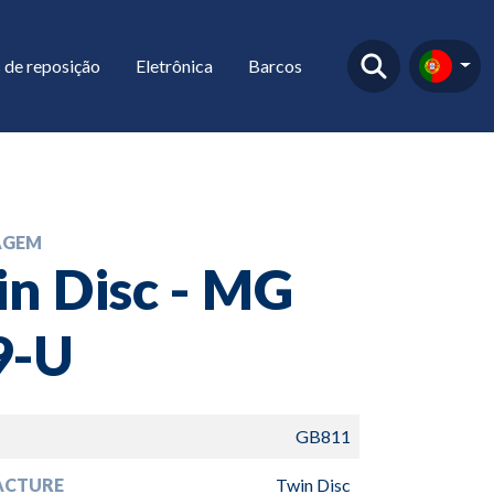
 de reposição
Eletrônica
Barcos
AGEM
n Disc - MG
9-U
GB811
ACTURE
Twin Disc