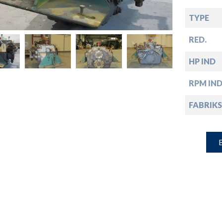
down
TYPE
down
RED.
HP IND
down
RPM IN
down
FABRIKS
B