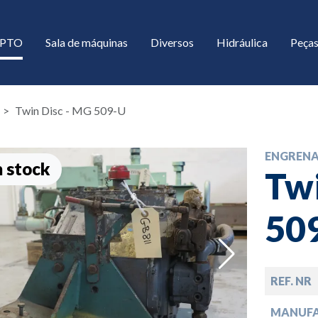
/ PTO
Sala de máquinas
Diversos
Hidráulica
Peças
Twin Disc - MG 509-U
ENGREN
 stock
Twi
50
down
REF. NR
down
MANUF