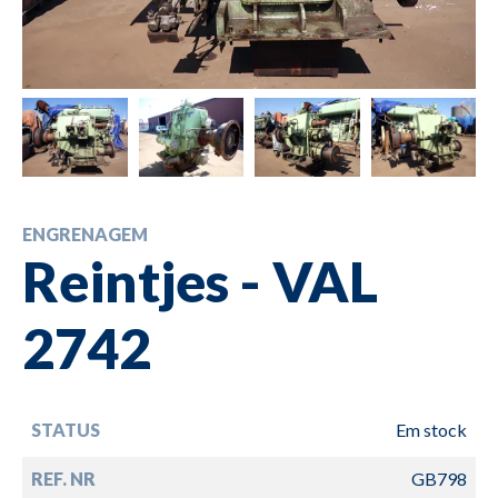
ENGRENAGEM
Reintjes - VAL
2742
STATUS
Em stock
REF. NR
GB798