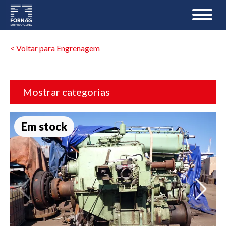
< Voltar para Engrenagem
Mostrar categorias
Em stock