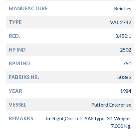
MANUFACTURE
Reintjes
TYPE
VAL 2742
RED.
3,450:1
HP IND
2502
RPM IND
750
FABRIKS NR.
50383
YEAR
1984
VESSEL
Putford Enterprise
REMARKS
In: Right,Out:Left. SAE type: 30. Weight:
7.000 Kg.