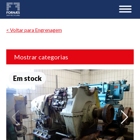
< Voltar para Engrenagem
Mostrar categorias
Em stock