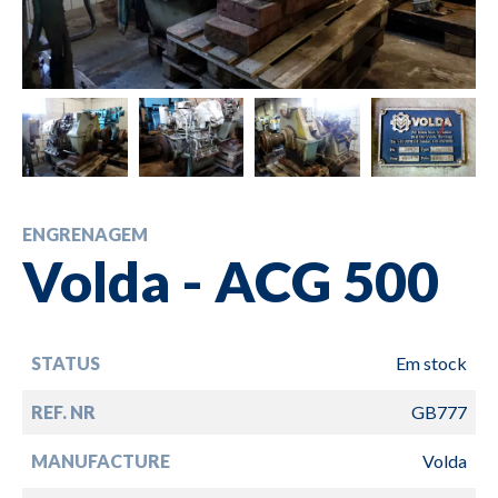
ENGRENAGEM
Volda - ACG 500
STATUS
Em stock
REF. NR
GB777
MANUFACTURE
Volda