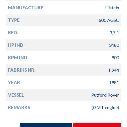
MANUFACTURE
Ulstein
TYPE
600 AGSC
RED.
3,7:1
HP IND
3480
RPM IND
900
FABRIKS NR.
F944
YEAR
1981
VESSEL
Putford Rover
REMARKS
(GMT engine)