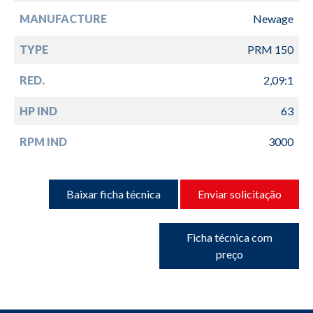
MANUFACTURE
Newage
TYPE
PRM 150
RED.
2,09:1
HP IND
63
RPM IND
3000
Baixar ficha técnica
Enviar solicitação
Ficha técnica com
preço