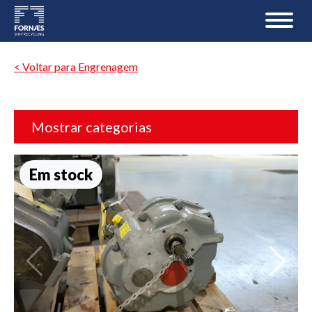
< Voltar para Engrenagem
Mostrar categorias
Em stock