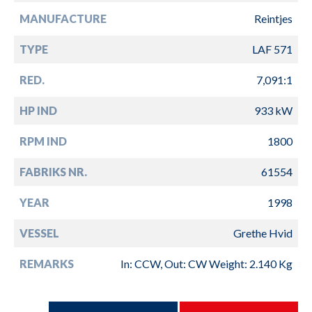
MANUFACTURE
Reintjes
TYPE
LAF 571
RED.
7,091:1
HP IND
933 kW
RPM IND
1800
FABRIKS NR.
61554
YEAR
1998
VESSEL
Grethe Hvid
REMARKS
In: CCW, Out: CW Weight: 2.140 Kg