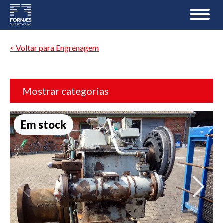
< Voltar para Engrenagem
Mostrar categorias
Em stock