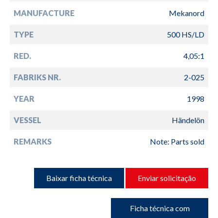
MANUFACTURE
Mekanord
TYPE
500 HS/LD
RED.
4,05:1
FABRIKS NR.
2-025
YEAR
1998
VESSEL
Händelön
REMARKS
Note: Parts sold
Baixar ficha técnica
Enviar solicitação
Ficha técnica com