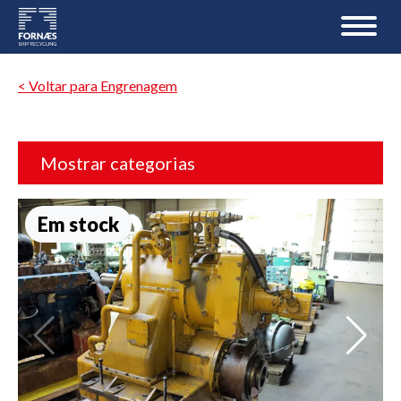
< Voltar para Engrenagem
Mostrar categorias
Em stock