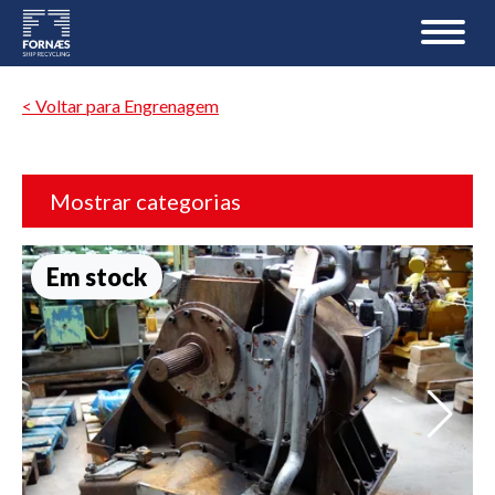
< Voltar para Engrenagem
Mostrar categorias
Em stock