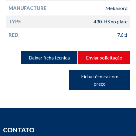
MANUFACTURE
Mekanord
TYPE
430-HS no plate
RED.
7,6:1
Baixar ficha técnica
Enviar solicitação
Ficha técnica com
preço
CONTATO