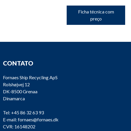
Ficha técnica com
preço
CONTATO
Fornaes Ship Recycling ApS
Rolshøjvej 12
DK-8500 Grenaa
Dinamarca
Tel:
+45 86 32 63 93
E-mail:
fornaes@fornaes.dk
CVR: 16148202