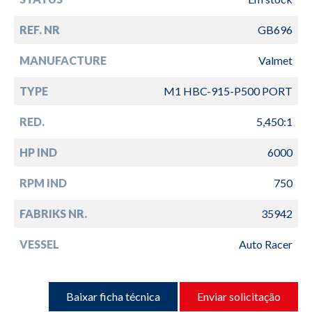
REF. NR
GB696
MANUFACTURE
Valmet
TYPE
M1 HBC-915-P500 PORT
RED.
5,450:1
HP IND
6000
RPM IND
750
FABRIKS NR.
35942
VESSEL
Auto Racer
Baixar ficha técnica
Enviar solicitação