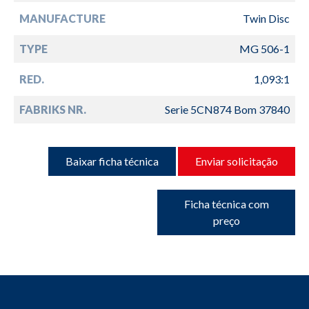
MANUFACTURE
Twin Disc
TYPE
MG 506-1
RED.
1,093:1
FABRIKS NR.
Serie 5CN874 Bom 37840
Baixar ficha técnica
Enviar solicitação
Ficha técnica com
preço