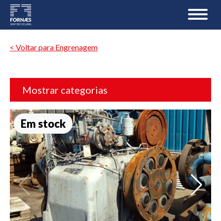
< Voltar para Engrenagem
Mostrar categorias
Em stock