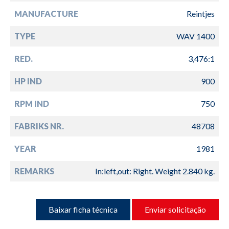
MANUFACTURE
Reintjes
TYPE
WAV 1400
RED.
3,476:1
HP IND
900
RPM IND
750
FABRIKS NR.
48708
YEAR
1981
REMARKS
In:left,out: Right. Weight 2.840 kg.
Baixar ficha técnica
Enviar solicitação