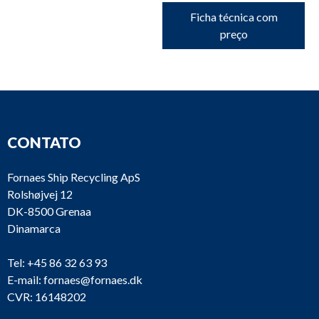
Ficha técnica com
preço
CONTATO
Fornaes Ship Recycling ApS
Rolshøjvej 12
DK-8500 Grenaa
Dinamarca
Tel:
+45 86 32 63 93
E-mail:
fornaes@fornaes.dk
CVR: 16148202