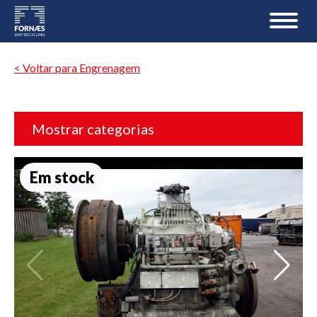
< Voltar para Engrenagem
Mostrar categorias
Em stock