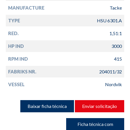
MANUFACTURE
Tacke
TYPE
HSU 6301.A
RED.
1,51:1
HP IND
3000
RPM IND
415
FABRIKS NR.
204011/32
VESSEL
Nordvik
Baixar ficha técnica
Enviar solicitação
Ficha técnica com