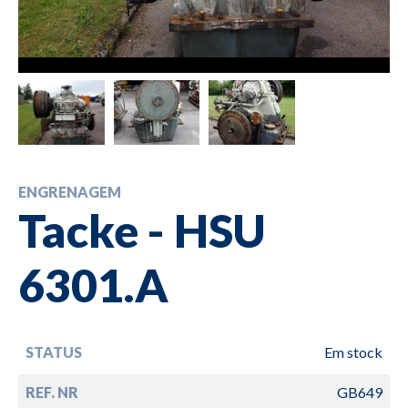
ENGRENAGEM
Tacke - HSU
6301.A
STATUS
Em stock
REF. NR
GB649