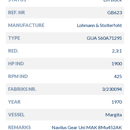
REF. NR
GB623
MANUFACTURE
Lohmann & Stolterfoht
TYPE
GUA 560A71295
RED.
2,3:1
HP IND
1900
RPM IND
425
FABRIKS NR.
3/230094
YEAR
1970
VESSEL
Margita
REMARKS
Navilus Gear Uni MAK 8Mu452AK