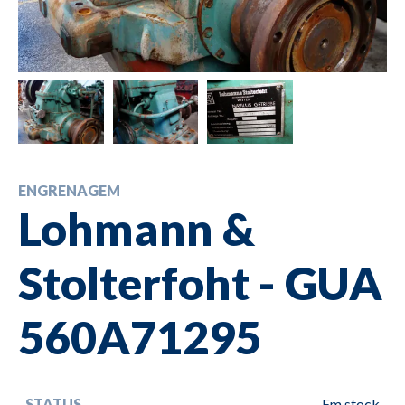
ENGRENAGEM
Lohmann &
Stolterfoht - GUA
560A71295
STATUS
Em stock