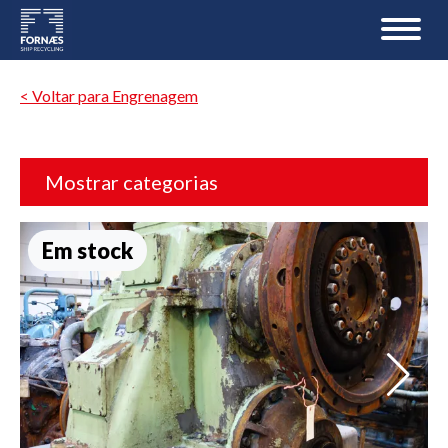
< Voltar para Engrenagem
Mostrar categorias
Em stock