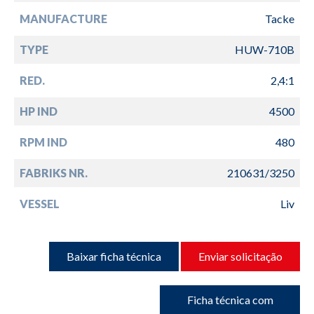
MANUFACTURE
Tacke
TYPE
HUW-710B
RED.
2,4:1
HP IND
4500
RPM IND
480
FABRIKS NR.
210631/3250
VESSEL
Liv
Baixar ficha técnica
Enviar solicitação
Ficha técnica com