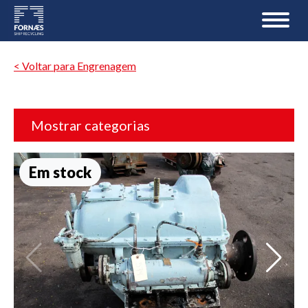
< Voltar para Engrenagem
Mostrar categorias
Em stock