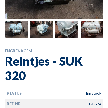
ENGRENAGEM
Reintjes - SUK
320
STATUS
Em stock
REF. NR
GB574