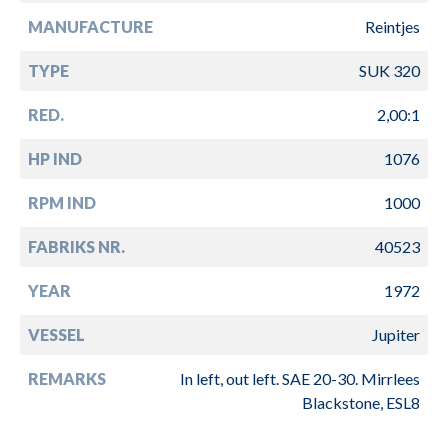
MANUFACTURE
Reintjes
TYPE
SUK 320
RED.
2,00:1
HP IND
1076
RPM IND
1000
FABRIKS NR.
40523
YEAR
1972
VESSEL
Jupiter
REMARKS
In left, out left. SAE 20-30. Mirrlees
Blackstone, ESL8