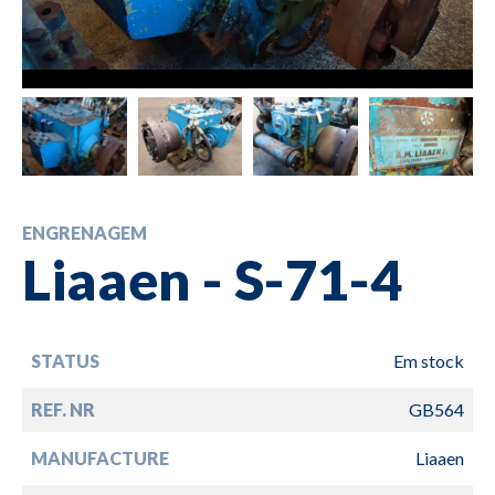
ENGRENAGEM
Liaaen - S-71-4
STATUS
Em stock
REF. NR
GB564
MANUFACTURE
Liaaen