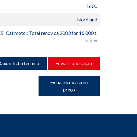
D
1600
Nordland
S
Cat motor. Total renov ca 2003 for 16.000 t.
siden
aixar ficha técnica
Enviar solicitação
Ficha técnica com
preço