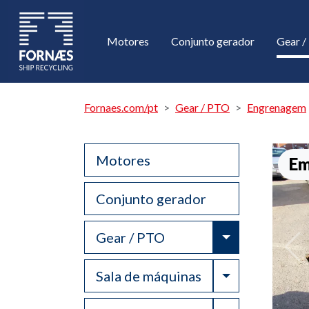
Motores
Conjunto gerador
Gear 
Fornaes.com/pt
Gear / PTO
Engrenagem
Motores
Em
Conjunto gerador
Toggle Drop
Gear / PTO
Toggle Drop
Sala de máquinas