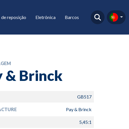
 de reposição
Eletrônica
Barcos
AGEM
 & Brinck
GB517
ACTURE
Pay & Brinck
5,45:1