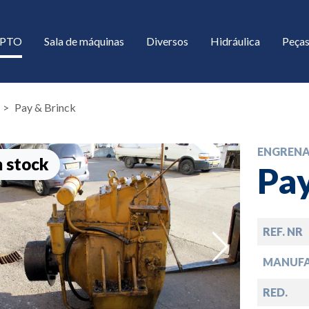
/ PTO
Sala de máquinas
Diversos
Hidráulica
Peças
Pay & Brinck
ENGREN
 stock
Pay
REF. NR
down
MANUF
down
RED.