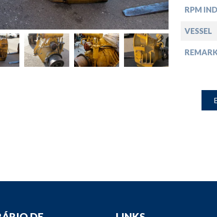
down
RPM IN
down
VESSEL
REMARK
down
down
B
ÁRIO DE
LINKS