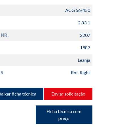
ACG 56/450
2,83:1
 NR.
2207
1987
Leanja
S
Rot. Right
aixar ficha técnica
Enviar solicitação
Ficha técnica com
preço