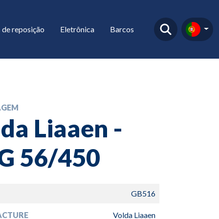
 de reposição
Eletrônica
Barcos
AGEM
da Liaaen -
G 56/450
GB516
ACTURE
Volda Liaaen