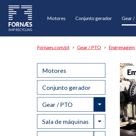
Motores
Conjunto gerador
Gear 
Fornaes.com/pt
Gear / PTO
Engrenagem
Motores
Em
Conjunto gerador
Toggle Drop
Gear / PTO
Toggle Drop
Sala de máquinas