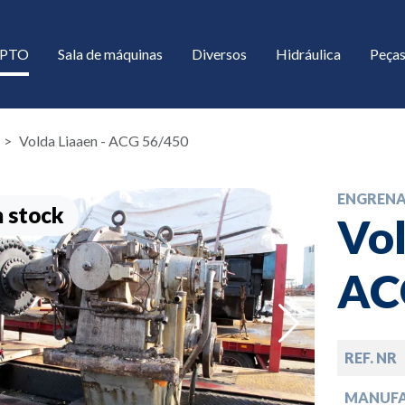
/ PTO
Sala de máquinas
Diversos
Hidráulica
Peças
Volda Liaaen - ACG 56/450
ENGREN
 stock
Vol
AC
down
REF. NR
down
MANUF