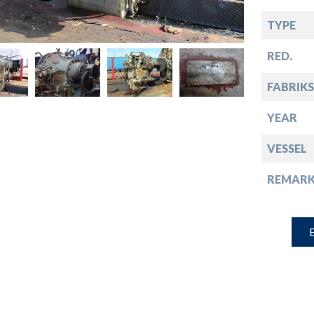
down
TYPE
down
RED.
FABRIKS
down
YEAR
down
VESSEL
REMARK
B