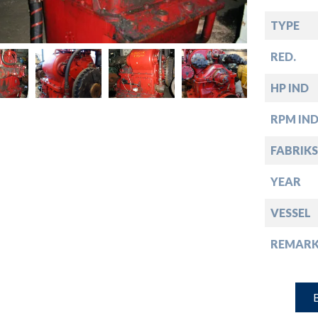
down
TYPE
down
RED.
HP IND
down
RPM IN
down
FABRIKS
YEAR
VESSEL
REMARK
B