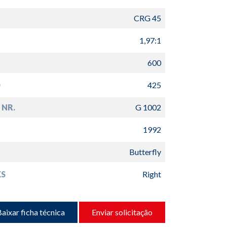
CRG 45
1,97:1
600
D
425
 NR.
G 1002
1992
Butterfly
S
Right
aixar ficha técnica
Enviar solicitação