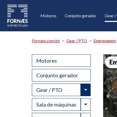
Motores
Conjunto gerador
Gear 
Fornaes.com/pt
Gear / PTO
Engrenagem
Motores
Em
Conjunto gerador
Toggle Drop
Gear / PTO
Toggle Drop
Sala de máquinas