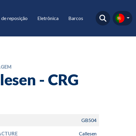
 de reposição
Eletrônica
Barcos
AGEM
lesen - CRG
GB504
ACTURE
Callesen