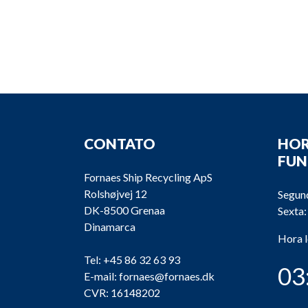
CONTATO
HOR
FU
Fornaes Ship Recycling ApS
Rolshøjvej 12
Segund
DK-8500 Grenaa
Sexta:
Dinamarca
Hora 
Tel:
+45 86 32 63 93
03
E-mail:
fornaes@fornaes.dk
CVR: 16148202