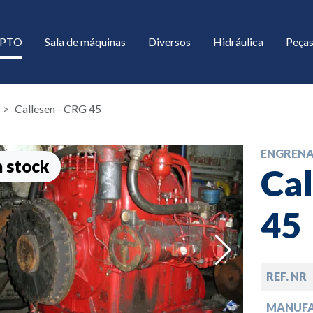
/ PTO
Sala de máquinas
Diversos
Hidráulica
Peças
Callesen - CRG 45
ENGREN
 stock
Cal
45
down
REF. NR
down
MANUF