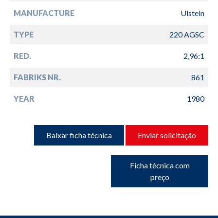
MANUFACTURE
Ulstein
TYPE
220 AGSC
RED.
2,96:1
FABRIKS NR.
861
YEAR
1980
Baixar ficha técnica
Enviar solicitação
Ficha técnica com
preço