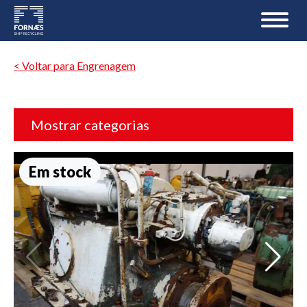
< Voltar para Engrenagem
Mostrar categorias
Em stock