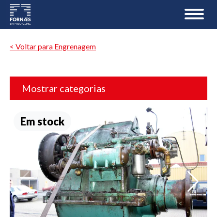
< Voltar para Engrenagem
Mostrar categorias
Em stock