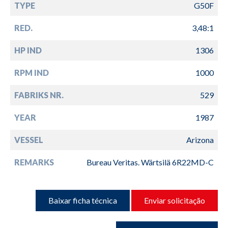
TYPE
G50F
RED.
3,48:1
HP IND
1306
RPM IND
1000
FABRIKS NR.
529
YEAR
1987
VESSEL
Arizona
REMARKS
Bureau Veritas. Wärtsilä 6R22MD-C
Baixar ficha técnica
Enviar solicitação