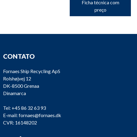
Ficha técnica com
preço
CONTATO
Fornaes Ship Recycling ApS
Rolshøjvej 12
DK-8500 Grenaa
Dinamarca
Tel:
+45 86 32 63 93
E-mail:
fornaes@fornaes.dk
CVR: 16148202