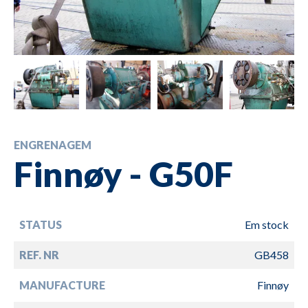
ENGRENAGEM
Finnøy - G50F
STATUS
Em stock
REF. NR
GB458
MANUFACTURE
Finnøy