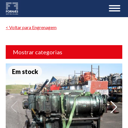
< Voltar para Engrenagem
Mostrar categorias
Em stock