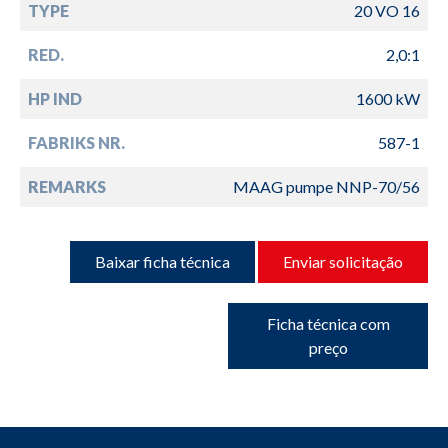
TYPE
20 VO 16
RED.
2,0:1
HP IND
1600 kW
FABRIKS NR.
587-1
REMARKS
MAAG pumpe NNP-70/56
Baixar ficha técnica
Enviar solicitação
Ficha técnica com
preço