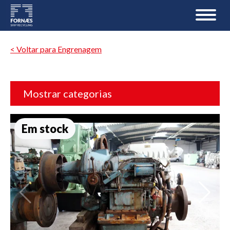
< Voltar para Engrenagem
Mostrar categorias
Em stock