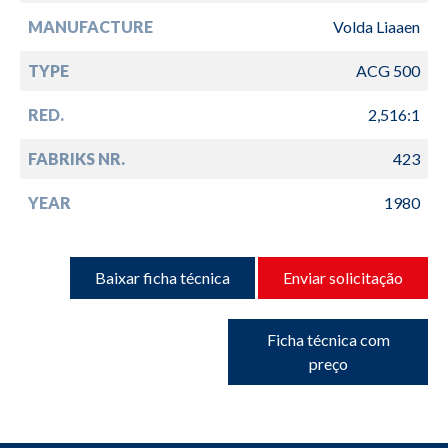
MANUFACTURE
Volda Liaaen
TYPE
ACG 500
RED.
2,516:1
FABRIKS NR.
423
YEAR
1980
Baixar ficha técnica
Enviar solicitação
Ficha técnica com
preço