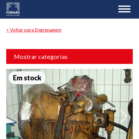
< Voltar para Engrenagem
Mostrar categorias
Em stock