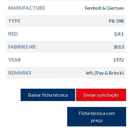
MANUFACTURE
Fernholt & Giertsen
TYPE
PB 398
RED.
3,9:1
FABRIKS NR.
3013
YEAR
1972
REMARKS
left, (Pay & Brinck)
Baixar ficha técnica
Enviar solicitação
Ficha técnica com
preço