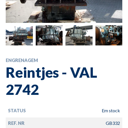
ENGRENAGEM
Reintjes - VAL
2742
STATUS
Em stock
REF. NR
GB332