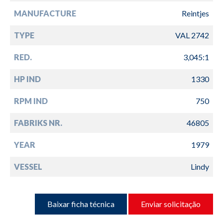
MANUFACTURE
Reintjes
TYPE
VAL 2742
RED.
3,045:1
HP IND
1330
RPM IND
750
FABRIKS NR.
46805
YEAR
1979
VESSEL
Lindy
Baixar ficha técnica
Enviar solicitação