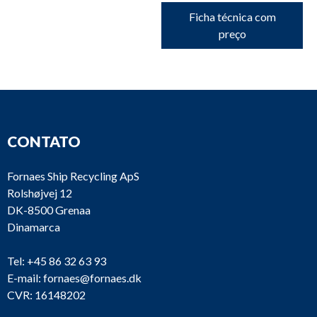
Ficha técnica com
preço
CONTATO
Fornaes Ship Recycling ApS
Rolshøjvej 12
DK-8500 Grenaa
Dinamarca
Tel:
+45 86 32 63 93
E-mail:
fornaes@fornaes.dk
CVR: 16148202