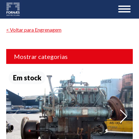
< Voltar para Engrenagem
Mostrar categorias
Em stock