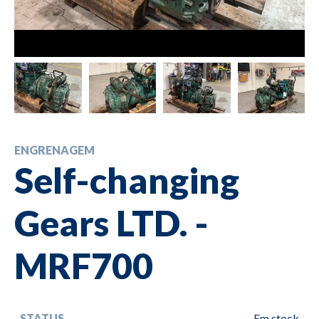
ENGRENAGEM
Self-changing
Gears LTD. -
MRF700
STATUS
Em stock