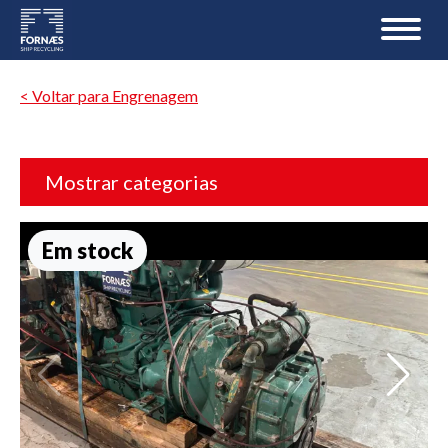
< Voltar para Engrenagem
Mostrar categorias
Em stock