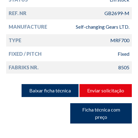
REF. NR
GB2699-M
MANUFACTURE
Self-changing Gears LTD.
TYPE
MRF700
FIXED / PITCH
Fixed
FABRIKS NR.
8505
Baixar ficha técnica
Enviar solicitação
Ficha técnica com
preço