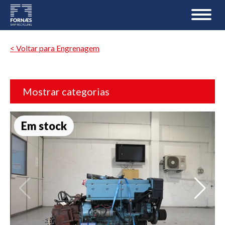
< Voltar para Engrenagem
Mostrar categorias
Em stock