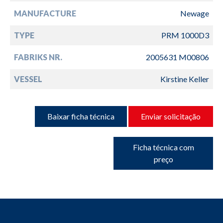
MANUFACTURE
Newage
TYPE
PRM 1000D3
FABRIKS NR.
2005631 M00806
VESSEL
Kirstine Keller
Baixar ficha técnica
Enviar solicitação
Ficha técnica com
preço