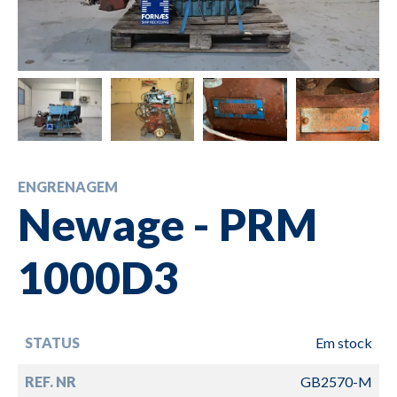
ENGRENAGEM
Newage - PRM
1000D3
STATUS
Em stock
REF. NR
GB2570-M