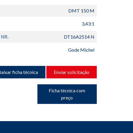
DMT 150 M
3,43:1
 NR.
DT16A2514 N
Gode Michel
aixar ficha técnica
Enviar solicitação
Ficha técnica com
preço