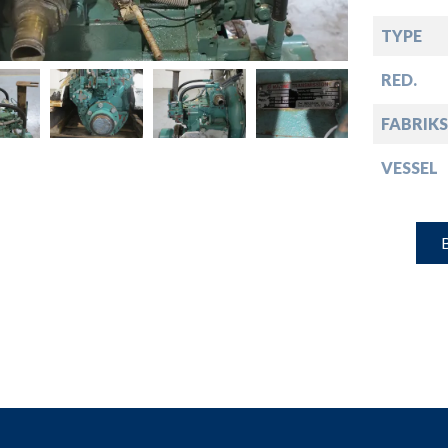
down
TYPE
down
RED.
FABRIKS
down
VESSEL
down
B