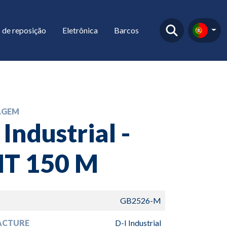
 de reposição
Eletrônica
Barcos
AGEM
 Industrial -
T 150 M
GB2526-M
ACTURE
D-I Industrial