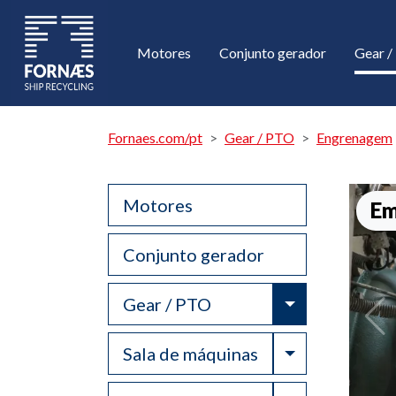
Motores
Conjunto gerador
Gear 
Fornaes.com/pt
Gear / PTO
Engrenagem
Motores
Em
Conjunto gerador
Toggle Drop
Gear / PTO
Toggle Drop
Sala de máquinas