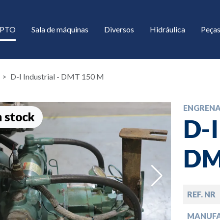
/ PTO
Sala de máquinas
Diversos
Hidráulica
Peças
D-I Industrial - DMT 150 M
ENGREN
 stock
D-I
DM
down
REF. NR
down
MANUF