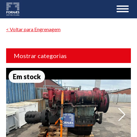
< Voltar para Engrenagem
Mostrar categorias
Em stock