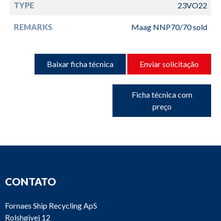
TYPE
23VO22
REMARKS
Maag NNP70/70 sold
Baixar ficha técnica
Enviar solicitação
Ficha técnica com
preço
CONTATO
Fornaes Ship Recycling ApS
Rolshøjvej 12