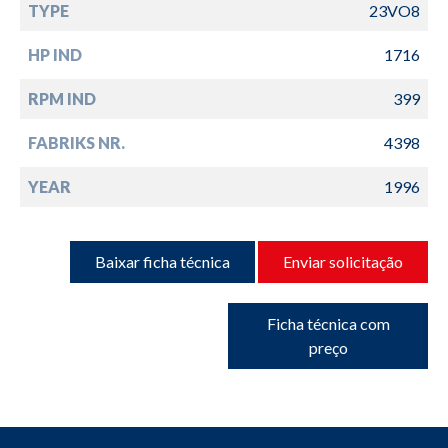
TYPE
23VO8
HP IND
1716
RPM IND
399
FABRIKS NR.
4398
YEAR
1996
Baixar ficha técnica
Enviar solicitação
Ficha técnica com
preço