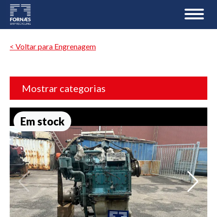
< Voltar para Engrenagem
Mostrar categorias
Em stock