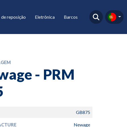
 de reposição
Eletrônica
Barcos
AGEM
wage - PRM
5
GB875
ACTURE
Newage