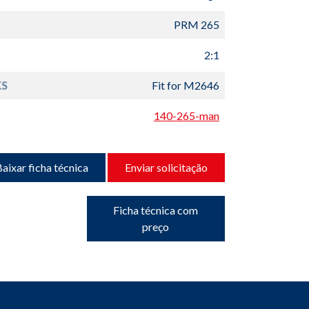
PRM 265
2:1
S
Fit for M2646
140-265-man
aixar ficha técnica
Enviar solicitação
Ficha técnica com
preço