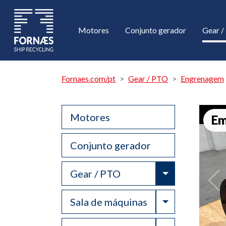
Motores
Conjunto gerador
Gear 
Fornaes.com/pt
Gear / PTO
Engrenagem
Motores
Em
Conjunto gerador
Toggle Drop
Gear / PTO
Toggle Drop
Sala de máquinas