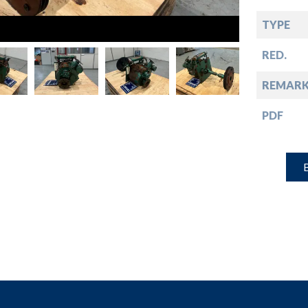
down
TYPE
down
RED.
REMARK
down
PDF
down
B