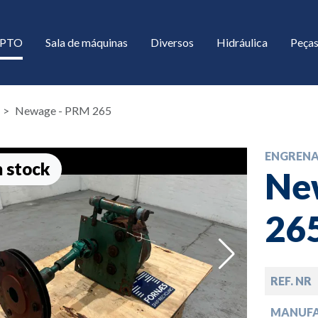
/ PTO
Sala de máquinas
Diversos
Hidráulica
Peças
Newage - PRM 265
ENGREN
 stock
Ne
26
down
REF. NR
down
MANUF