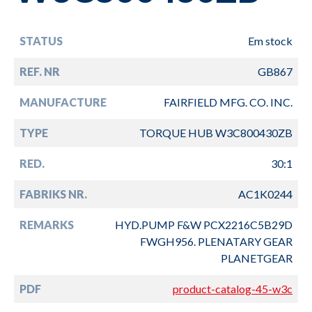
STATUS
Em stock
REF. NR
GB867
MANUFACTURE
FAIRFIELD MFG. CO. INC.
TYPE
TORQUE HUB W3C800430ZB
RED.
30:1
FABRIKS NR.
AC1K0244
REMARKS
HYD.PUMP F&W PCX2216C5B29D
FWGH956. PLENATARY GEAR
PLANETGEAR
PDF
product-catalog-45-w3c