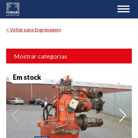
< Voltar para Engrenagem
Mostrar categorias
Em stock