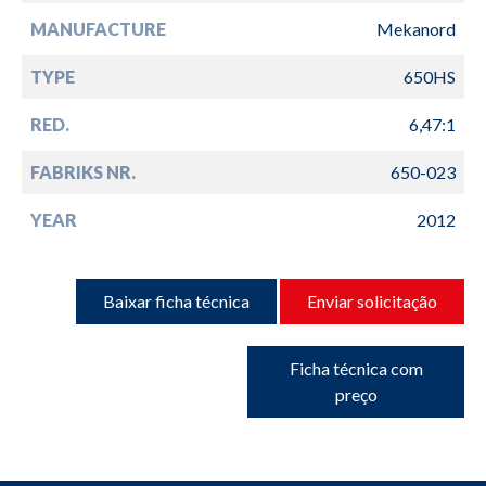
MANUFACTURE
Mekanord
TYPE
650HS
RED.
6,47:1
FABRIKS NR.
650-023
YEAR
2012
Baixar ficha técnica
Enviar solicitação
Ficha técnica com
preço