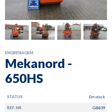
ENGRENAGEM
Mekanord -
650HS
STATUS
Em stock
REF. NR
GB839