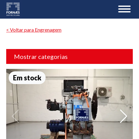
< Voltar para Engrenagem
Mostrar categorias
Em stock