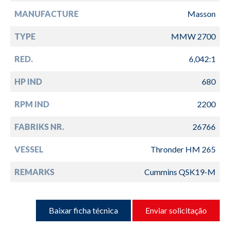
MANUFACTURE
Masson
TYPE
MMW 2700
RED.
6,042:1
HP IND
680
RPM IND
2200
FABRIKS NR.
26766
VESSEL
Thronder HM 265
REMARKS
Cummins QSK19-M
Baixar ficha técnica
Enviar solicitação