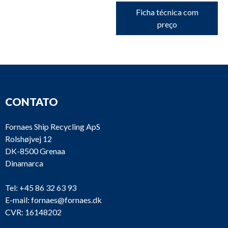
Ficha técnica com
preço
CONTATO
Fornaes Ship Recycling ApS
Rolshøjvej 12
DK-8500 Grenaa
Dinamarca
Tel:
+45 86 32 63 93
E-mail:
fornaes@fornaes.dk
CVR: 16148202