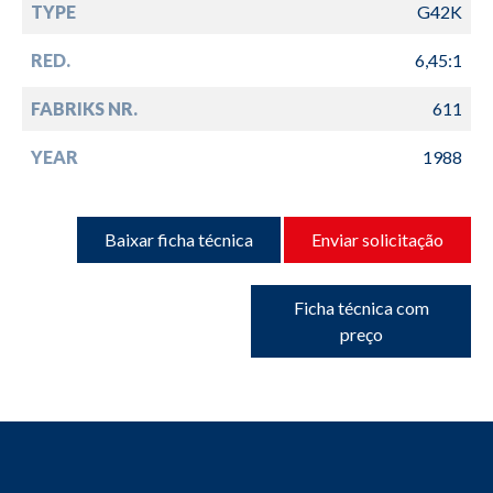
TYPE
G42K
RED.
6,45:1
FABRIKS NR.
611
YEAR
1988
Baixar ficha técnica
Enviar solicitação
Ficha técnica com
preço