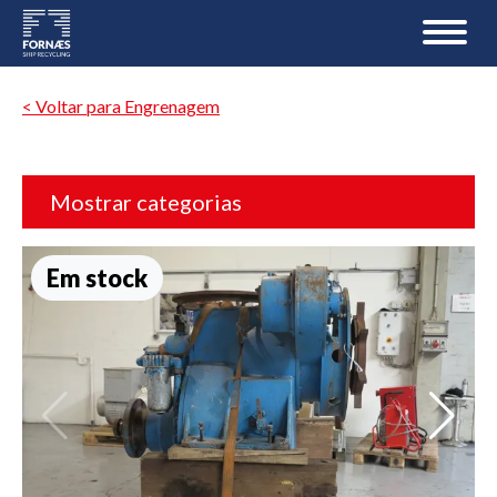
< Voltar para Engrenagem
Mostrar categorias
Em stock