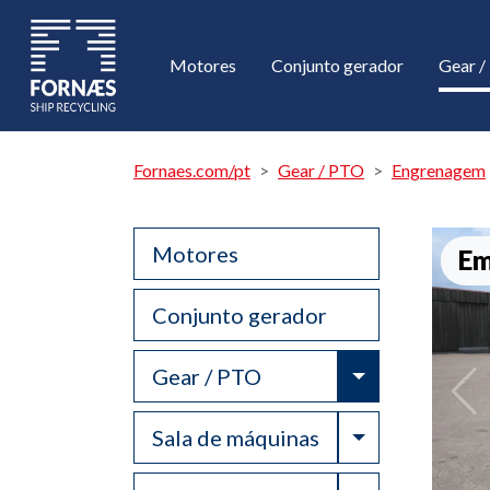
Motores
Conjunto gerador
Gear 
Fornaes.com/pt
Gear / PTO
Engrenagem
Motores
Em
Conjunto gerador
Toggle Drop
Gear / PTO
Toggle Drop
Sala de máquinas