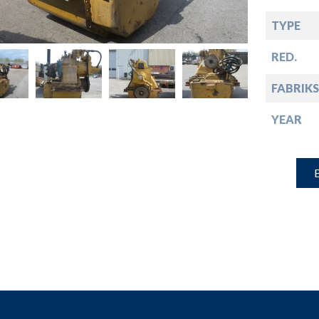
down
TYPE
down
RED.
FABRIKS
down
YEAR
down
B