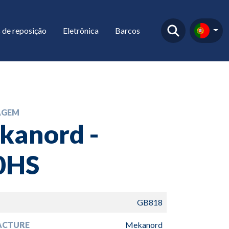
 de reposição
Eletrônica
Barcos
AGEM
kanord -
0HS
GB818
ACTURE
Mekanord