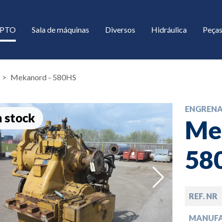
/ PTO
Sala de máquinas
Diversos
Hidráulica
Peças
Mekanord - 580HS
ENGREN
 stock
Me
58
down
REF. NR
down
MANUF