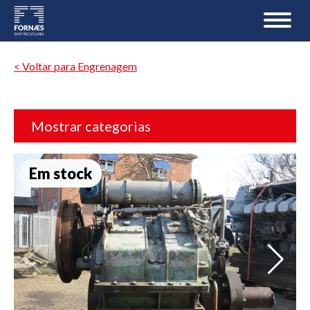
< Voltar para Engrenagem
Mostrar categorias
Em stock