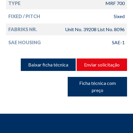
TYPE
MRF 700
FIXED / PITCH
Sixed
FABRIKS NR.
Unit No. 39208 List No. 8096
SAE HOUSING
SAE-1
Baixar ficha técnica
Enviar solicitação
Ficha técnica com
preço