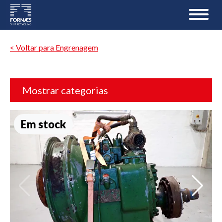
< Voltar para Engrenagem
Mostrar categorias
Em stock