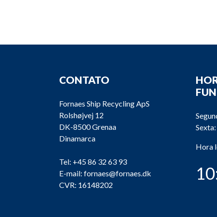
CONTATO
HOR
FU
Fornaes Ship Recycling ApS
Rolshøjvej 12
Segund
DK-8500 Grenaa
Sexta:
Dinamarca
Hora 
Tel:
+45 86 32 63 93
10
E-mail:
fornaes@fornaes.dk
CVR: 16148202