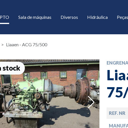
/ PTO
Sala de máquinas
Diversos
Hidráulica
Peças
Liaaen - ACG 75/500
ENGREN
 stock
Lia
75
down
REF. NR
down
MANUF