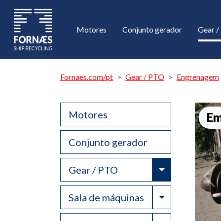
Motores
Conjunto gerador
Gear 
Fornaes.com/pt
Gear / PTO
Engrenagem
Motores
Em
Conjunto gerador
Toggle Drop
Gear / PTO
Toggle Drop
Sala de máquinas