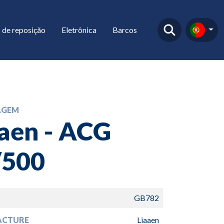
 de reposição
Eletrônica
Barcos
AGEM
aen - ACG
/500
GB782
ACTURE
Liaaen