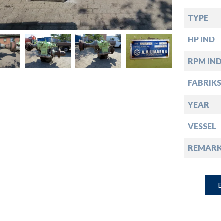
down
TYPE
down
HP IND
RPM IN
down
FABRIKS
down
YEAR
VESSEL
REMARK
B