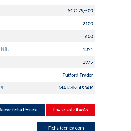
ACG 75/500
2100
D
600
 NR.
1391
1975
Putford Trader
S
MAK 6M 453AK
aixar ficha técnica
Enviar solicitação
Ficha técnica com