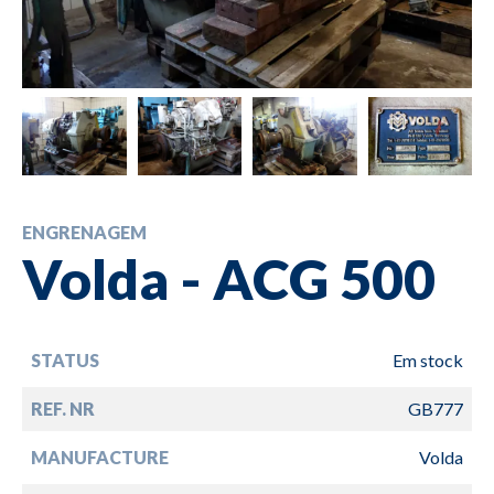
ENGRENAGEM
Volda - ACG 500
STATUS
Em stock
REF. NR
GB777
MANUFACTURE
Volda