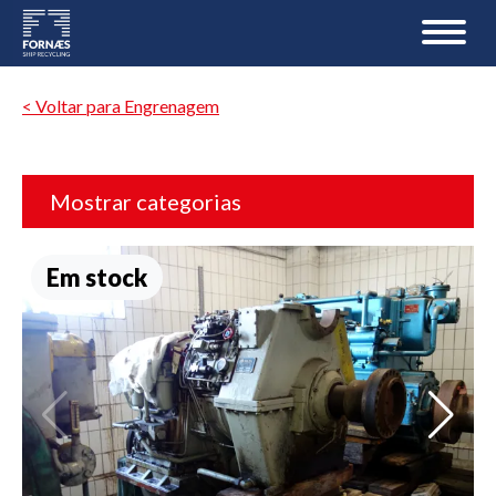
< Voltar para Engrenagem
Mostrar categorias
Em stock