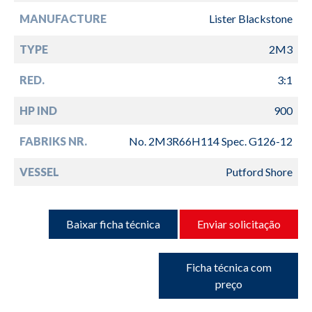
MANUFACTURE
Lister Blackstone
TYPE
2M3
RED.
3:1
HP IND
900
FABRIKS NR.
No. 2M3R66H114 Spec. G126-12
VESSEL
Putford Shore
Baixar ficha técnica
Enviar solicitação
Ficha técnica com
preço