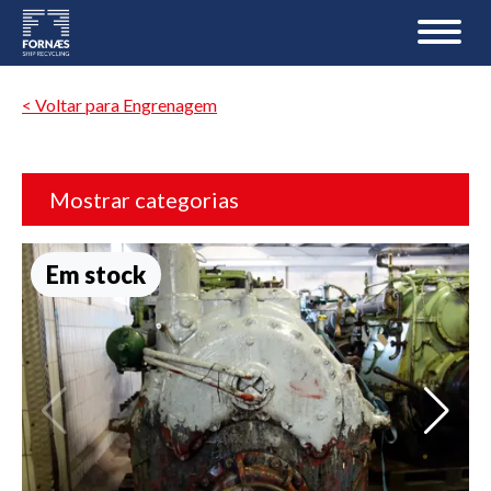
< Voltar para Engrenagem
Mostrar categorias
Em stock