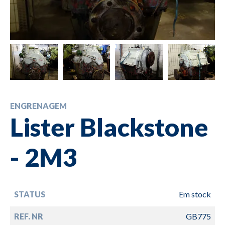
ENGRENAGEM
Lister Blackstone
- 2M3
STATUS
Em stock
REF. NR
GB775