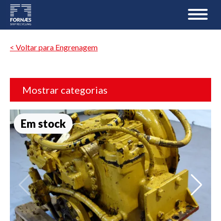
< Voltar para Engrenagem
Mostrar categorias
Em stock