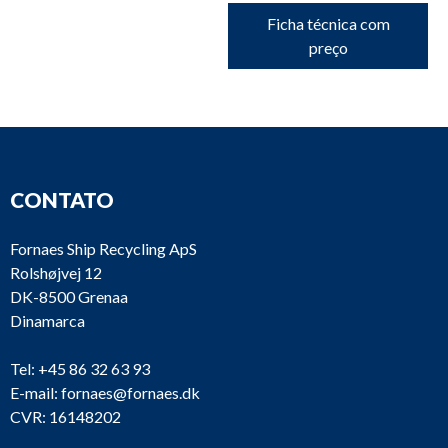
Ficha técnica com
preço
CONTATO
Fornaes Ship Recycling ApS
Rolshøjvej 12
DK-8500 Grenaa
Dinamarca
Tel:
+45 86 32 63 93
E-mail:
fornaes@fornaes.dk
CVR: 16148202