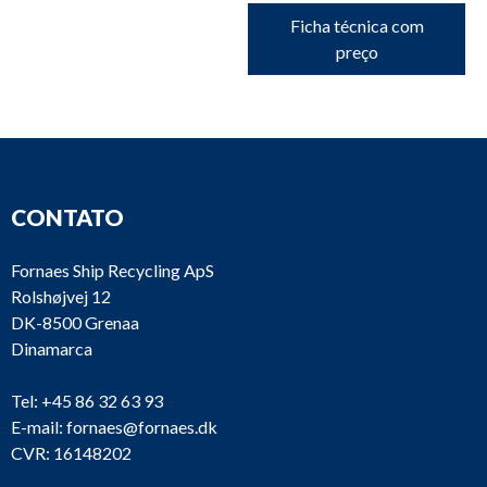
Ficha técnica com
preço
CONTATO
Fornaes Ship Recycling ApS
Rolshøjvej 12
DK-8500 Grenaa
Dinamarca
Tel:
+45 86 32 63 93
E-mail:
fornaes@fornaes.dk
CVR: 16148202