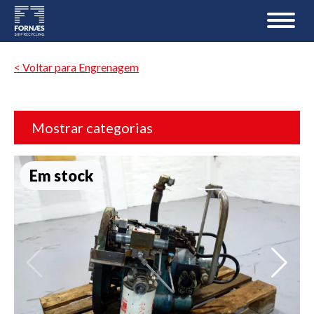
< Voltar para Engrenagem
Mostrar categorias
Em stock