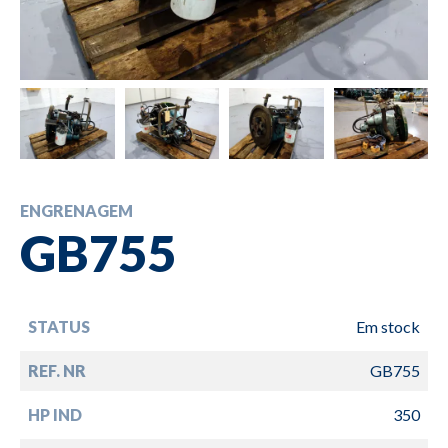
ENGRENAGEM
GB755
STATUS
Em stock
REF. NR
GB755
HP IND
350