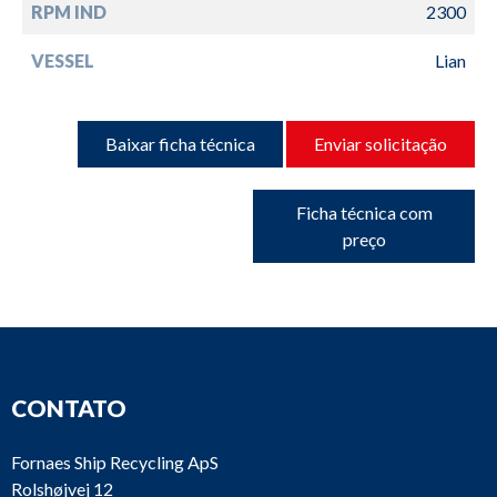
RPM IND
2300
VESSEL
Lian
Baixar ficha técnica
Enviar solicitação
Ficha técnica com
preço
CONTATO
Fornaes Ship Recycling ApS
Rolshøjvej 12